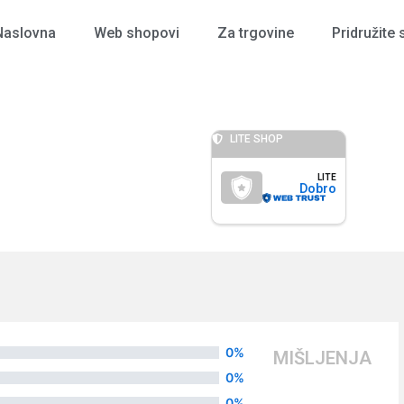
Naslovna
Web shopovi
Za trgovine
Pridružite 
LITE SHOP
LITE
Dobro
0%
MIŠLJENJA
0%
0%