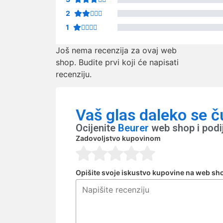
2
1
Još nema recenzija za ovaj web
shop. Budite prvi koji će napisati
recenziju.
Vaš glas daleko se č
Ocijenite
Beurer
web shop i podi
Zadovoljstvo kupovinom
Opišite svoje iskustvo kupovine na web sh