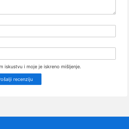
iskustvu i moje je iskreno mišljenje.
ošalji recenziju