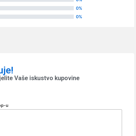
0%
0%
uje!
jelite Vaše iskustvo kupovine
op-u