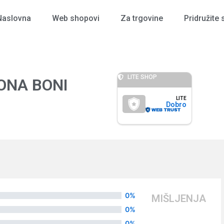
Naslovna
Web shopovi
Za trgovine
Pridružite 
LITE SHOP
ONA BONI
LITE
Dobro
0%
MIŠLJENJA
0%
0%