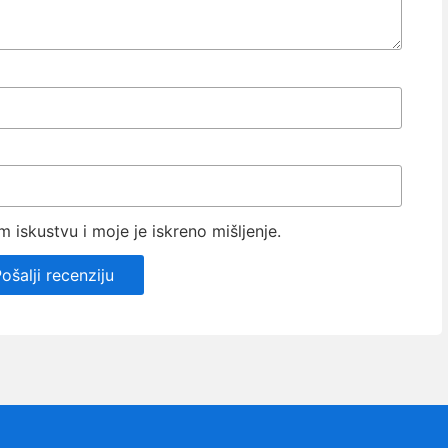
iskustvu i moje je iskreno mišljenje.
ošalji recenziju