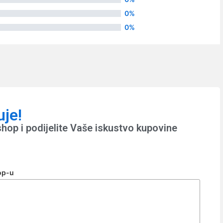
0%
0%
uje!
hop i podijelite Vaše iskustvo kupovine
op-u