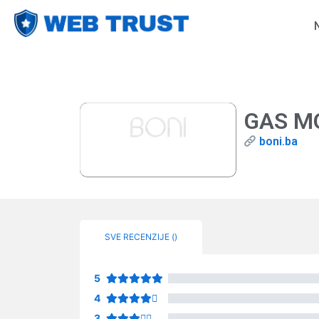
GAS M
boni.ba
SVE RECENZIJE (
)
5
4
3