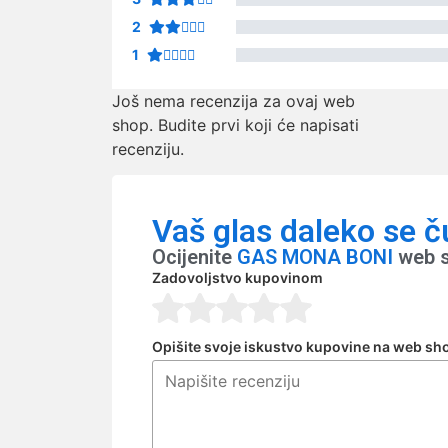
2
1
Još nema recenzija za ovaj web
shop. Budite prvi koji će napisati
recenziju.
Vaš glas daleko se č
Ocijenite
GAS MONA BONI
web s
Zadovoljstvo kupovinom
Opišite svoje iskustvo kupovine na web sh