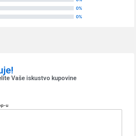
0%
0%
uje!
elite Vaše iskustvo kupovine
op-u