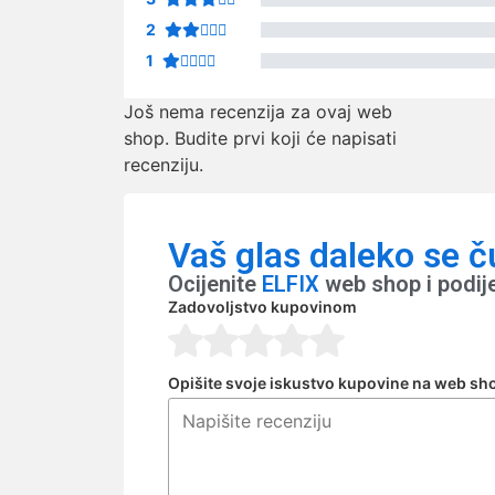
2
1
Još nema recenzija za ovaj web
shop. Budite prvi koji će napisati
recenziju.
Vaš glas daleko se č
Ocijenite
ELFIX
web shop i podij
Zadovoljstvo kupovinom
Opišite svoje iskustvo kupovine na web sh