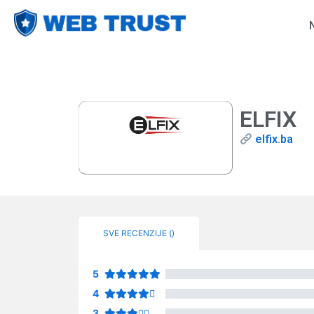
ELFIX
elfix.ba
SVE RECENZIJE (
)
5
4
3