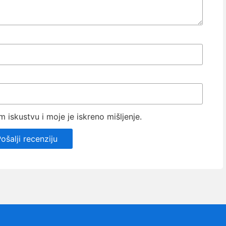
iskustvu i moje je iskreno mišljenje.
ošalji recenziju