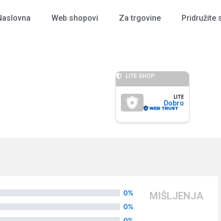
Naslovna
Web shopovi
Za trgovine
Pridružite 
LITE SHOP
LITE
Dobro
0%
MIŠLJENJA
0%
0%