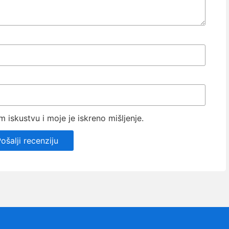
iskustvu i moje je iskreno mišljenje.
ošalji recenziju