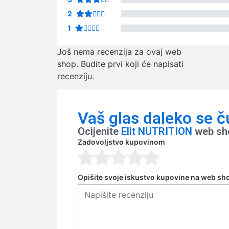
2
1
Još nema recenzija za ovaj web
shop. Budite prvi koji će napisati
recenziju.
Vaš glas daleko se č
Ocijenite
Elit NUTRITION
web sho
Zadovoljstvo kupovinom
Opišite svoje iskustvo kupovine na web sh