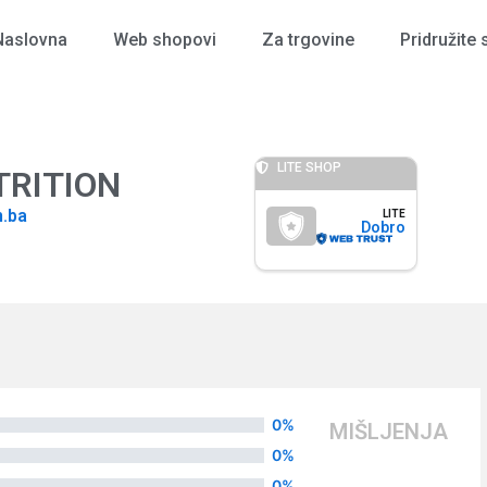
Naslovna
Web shopovi
Za trgovine
Pridružite 
LITE SHOP
UTRITION
n.ba
LITE
Dobro
0%
MIŠLJENJA
0%
0%