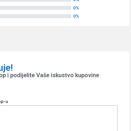
0%
0%
uje!
p i podijelite Vaše iskustvo kupovine
op-u