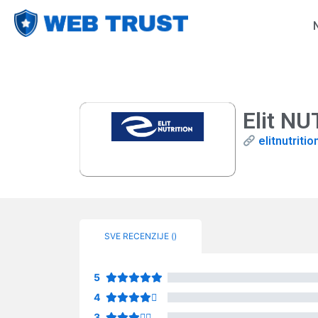
Elit N
elitnutritio
SVE RECENZIJE (
)
5
4
3