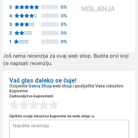
5
0%
MIŠLJENJA
4
0%
3
0%
2
0%
1
0%
Još nema recenzija za ovaj web shop. Budite prvi koji
će napisati recenziju.
Vaš glas daleko se čuje!
Ocijenite
Gama Shop
web shop i podijelite Vaše iskustvo
kupovine
Zadovoljstvo kupovinom
Opišite svoje iskustvo kupovine na web shop-u