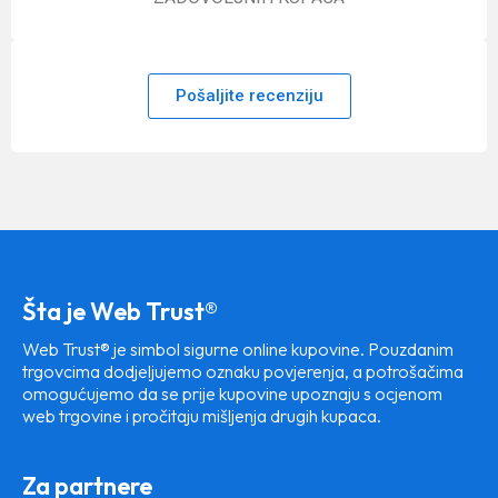
Pošaljite recenziju
Šta je Web Trust®
Web Trust® je simbol sigurne online kupovine. Pouzdanim
trgovcima dodjeljujemo oznaku povjerenja, a potrošačima
omogućujemo da se prije kupovine upoznaju s ocjenom
web trgovine i pročitaju mišljenja drugih kupaca.
Za partnere