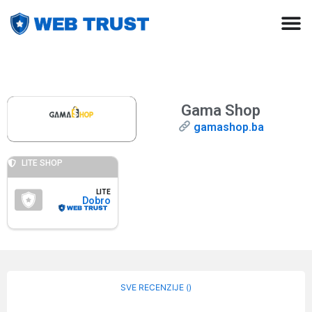
Gama Shop
gamashop.ba
LITE SHOP
LITE
Dobro
SVE RECENZIJE (
)