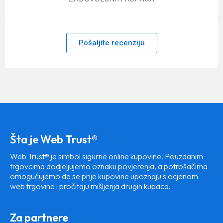
Pošaljite recenziju
Šta je Web Trust®
Web Trust® je simbol sigurne online kupovine. Pouzdanim
trgovcima dodjeljujemo oznaku povjerenja, a potrošačima
omogućujemo da se prije kupovine upoznaju s ocjenom
web trgovine i pročitaju mišljenja drugih kupaca.
Za partnere