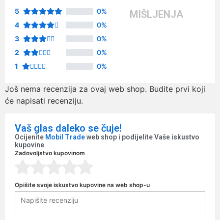
5
0%
MIŠLJENJA
4
0%
3
0%
2
0%
1
0%
Još nema recenzija za ovaj web shop. Budite prvi koji
će napisati recenziju.
Vaš glas daleko se čuje!
Ocijenite
Mobil Trade
web shop i podijelite Vaše iskustvo
kupovine
Zadovoljstvo kupovinom
Opišite svoje iskustvo kupovine na web shop-u