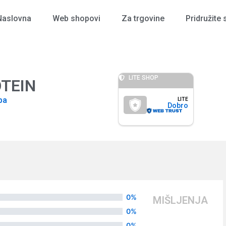
Naslovna
Web shopovi
Za trgovine
Pridružite 
LITE SHOP
TEIN
ba
LITE
Dobro
0%
MIŠLJENJA
0%
0%