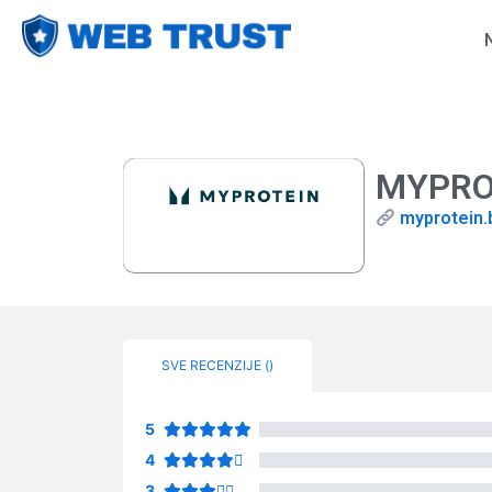
MYPRO
myprotein.
SVE RECENZIJE (
)
5
4
3