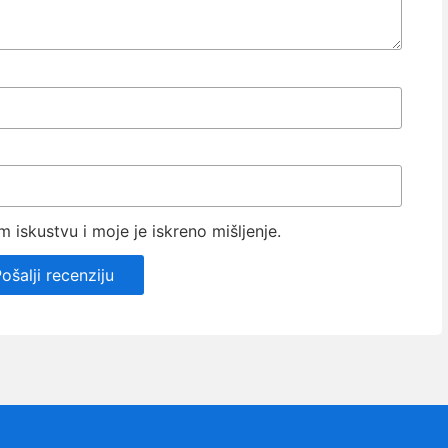
iskustvu i moje je iskreno mišljenje.
ošalji recenziju