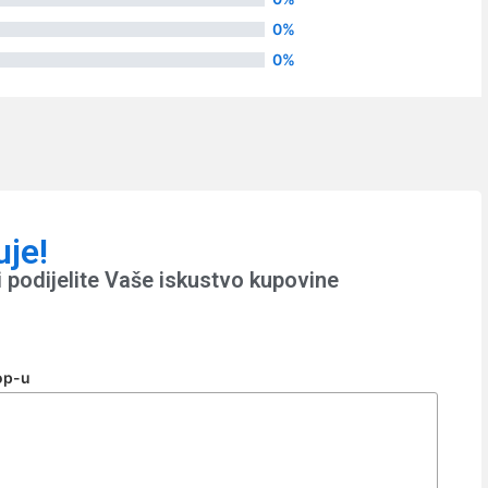
0%
0%
uje!
 podijelite Vaše iskustvo kupovine
op-u