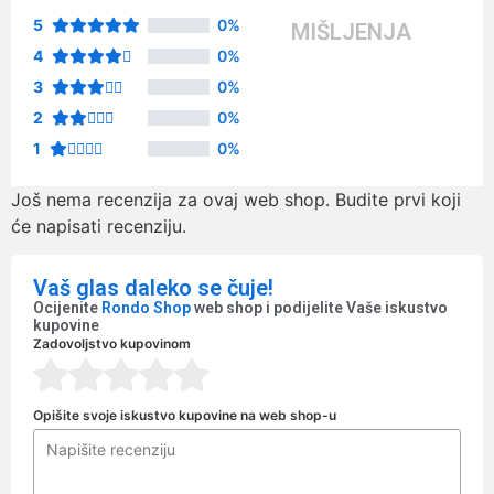
5
0%
MIŠLJENJA
4
0%
3
0%
2
0%
1
0%
Još nema recenzija za ovaj web shop. Budite prvi koji
će napisati recenziju.
Vaš glas daleko se čuje!
Ocijenite
Rondo Shop
web shop i podijelite Vaše iskustvo
kupovine
Zadovoljstvo kupovinom
Opišite svoje iskustvo kupovine na web shop-u