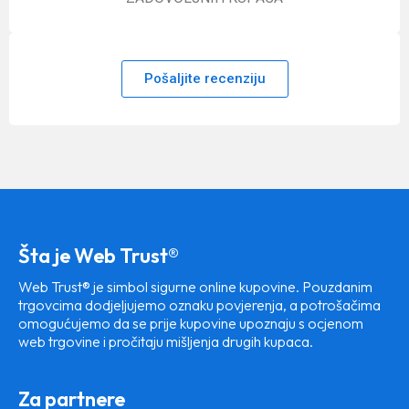
Pošaljite recenziju
Šta je Web Trust®
Web Trust® je simbol sigurne online kupovine. Pouzdanim
trgovcima dodjeljujemo oznaku povjerenja, a potrošačima
omogućujemo da se prije kupovine upoznaju s ocjenom
web trgovine i pročitaju mišljenja drugih kupaca.
Za partnere