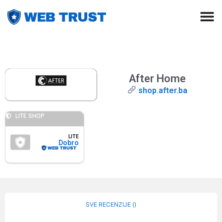
After Home
shop.after.ba
LITE SHOP
LITE
Dobro
SVE RECENZIJE (
)