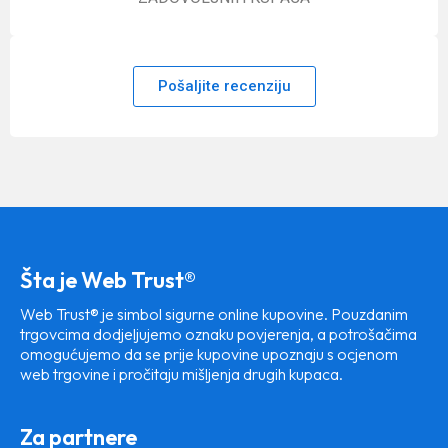
Pošaljite recenziju
Šta je Web Trust®
Web Trust® je simbol sigurne online kupovine. Pouzdanim
trgovcima dodjeljujemo oznaku povjerenja, a potrošačima
omogućujemo da se prije kupovine upoznaju s ocjenom
web trgovine i pročitaju mišljenja drugih kupaca.
Za partnere