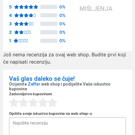
5
0%
MIŠLJENJA
4
0%
3
0%
2
0%
1
0%
Još nema recenzija za ovaj web shop. Budite prvi koji
će napisati recenziju.
Vaš glas daleko se čuje!
Ocijenite
Zaffer
web shop i podijelite Vaše iskustvo
kupovine
Zadovoljstvo kupovinom
Opišite svoje iskustvo kupovine na web shop-u