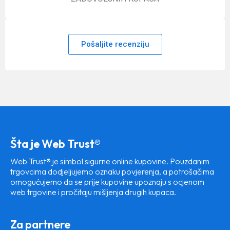
Pošaljite recenziju
Šta je Web Trust®
Web Trust® je simbol sigurne online kupovine. Pouzdanim
trgovcima dodjeljujemo oznaku povjerenja, a potrošačima
omogućujemo da se prije kupovine upoznaju s ocjenom
web trgovine i pročitaju mišljenja drugih kupaca.
Za partnere