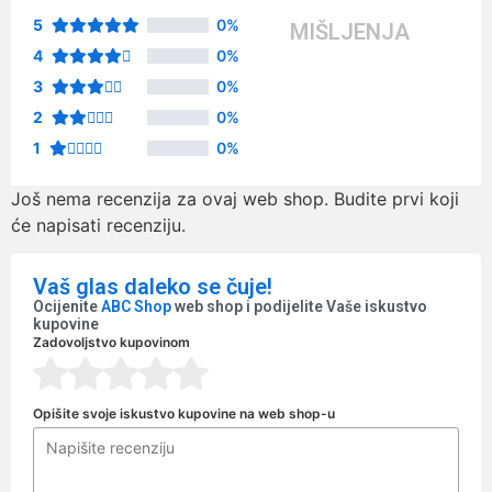
5
0%
MIŠLJENJA
4
0%
3
0%
2
0%
1
0%
Još nema recenzija za ovaj web shop. Budite prvi koji
će napisati recenziju.
Vaš glas daleko se čuje!
Ocijenite
ABC Shop
web shop i podijelite Vaše iskustvo
kupovine
Zadovoljstvo kupovinom
Opišite svoje iskustvo kupovine na web shop-u