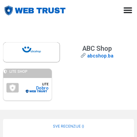
ABC Shop
abcshop.ba
LITE SHOP
LITE
Dobro
SVE RECENZIJE (
)