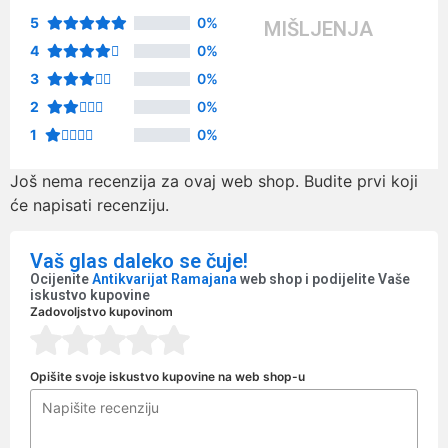
5
0%
MIŠLJENJA
4
0%
3
0%
2
0%
1
0%
Još nema recenzija za ovaj web shop. Budite prvi koji
će napisati recenziju.
Vaš glas daleko se čuje!
Ocijenite
Antikvarijat Ramajana
web shop i podijelite Vaše
iskustvo kupovine
Zadovoljstvo kupovinom
Opišite svoje iskustvo kupovine na web shop-u