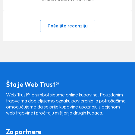
Pošaljite recenziju
Šta je Web Trust®
Web Trust® je simbol sigurne online kupovine. Pouzdanim
trgovcima dodjeljujemo oznaku povjerenja, a potrošačima
omogućujemo da se prije kupovine upoznaju s ocjenom
web trgovine i pročitaju mišljenja drugih kupaca.
Za partnere