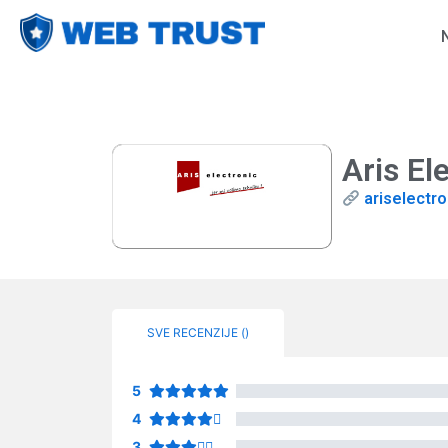
Aris El
ariselectro
SVE RECENZIJE (
)
5
4
3