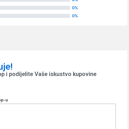
0%
0%
uje!
p i podijelite Vaše iskustvo kupovine
op-u