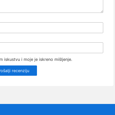
iskustvu i moje je iskreno mišljenje.
ošalji recenziju