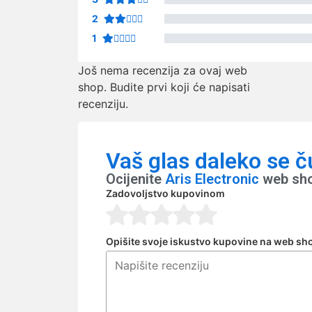
2
1
Još nema recenzija za ovaj web
shop. Budite prvi koji će napisati
recenziju.
Vaš glas daleko se č
Ocijenite
Aris Electronic
web sho
Zadovoljstvo kupovinom
Opišite svoje iskustvo kupovine na web sh