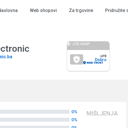
Naslovna
Web shopovi
Za trgovine
Pridružite 
LITE SHOP
ectronic
nic.ba
LITE
Dobro
0%
MIŠLJENJA
0%
0%