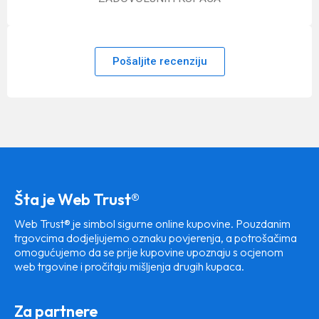
Pošaljite recenziju
Šta je Web Trust®
Web Trust® je simbol sigurne online kupovine. Pouzdanim
trgovcima dodjeljujemo oznaku povjerenja, a potrošačima
omogućujemo da se prije kupovine upoznaju s ocjenom
web trgovine i pročitaju mišljenja drugih kupaca.
Za partnere