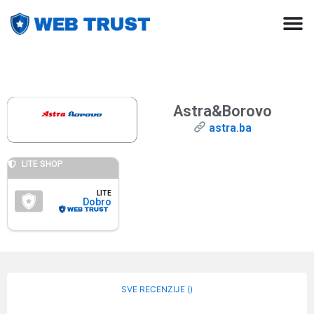
Astra&Borovo
astra.ba
LITE SHOP
LITE
Dobro
SVE RECENZIJE (
)