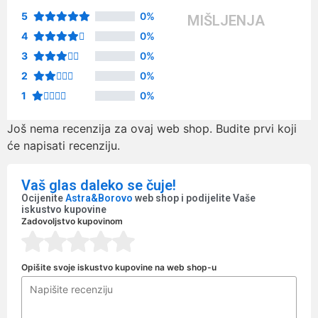
5
0%
MIŠLJENJA
4
0%
3
0%
2
0%
1
0%
Još nema recenzija za ovaj web shop. Budite prvi koji
će napisati recenziju.
Vaš glas daleko se čuje!
Ocijenite
Astra&Borovo
web shop i podijelite Vaše
iskustvo kupovine
Zadovoljstvo kupovinom
Opišite svoje iskustvo kupovine na web shop-u