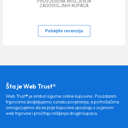
PROVJERENA MIŠLJENJA
ZADOVOLJNIH KUPACA
Pošaljite recenziju
Šta je Web Trust®
Web Trust® je simbol sigurne online kupovine. Pouzdanim
trgovcima dodjeljujemo oznaku povjerenja, a potrošačima
omogućujemo da se prije kupovine upoznaju s ocjenom
web trgovine i pročitaju mišljenja drugih kupaca.