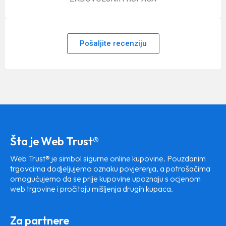
Pošaljite recenziju
Šta je Web Trust®
Web Trust® je simbol sigurne online kupovine. Pouzdanim
trgovcima dodjeljujemo oznaku povjerenja, a potrošačima
omogućujemo da se prije kupovine upoznaju s ocjenom
web trgovine i pročitaju mišljenja drugih kupaca.
Za partnere