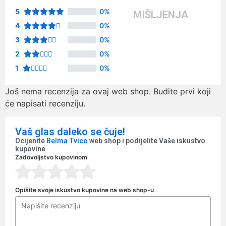
5
0%
MIŠLJENJA
4
0%
3
0%
2
0%
1
0%
Još nema recenzija za ovaj web shop. Budite prvi koji
će napisati recenziju.
Vaš glas daleko se čuje!
Ocijenite
Belma Tvico
web shop i podijelite Vaše iskustvo
kupovine
Zadovoljstvo kupovinom
Opišite svoje iskustvo kupovine na web shop-u