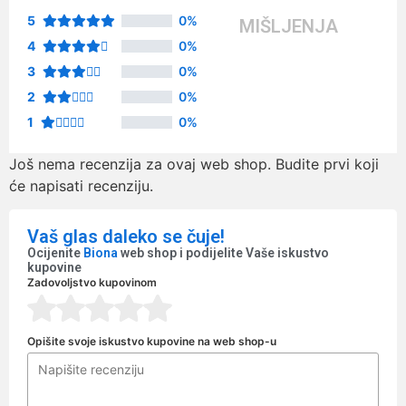
5
0%
MIŠLJENJA
4
0%
3
0%
2
0%
1
0%
Još nema recenzija za ovaj web shop. Budite prvi koji
će napisati recenziju.
Vaš glas daleko se čuje!
Ocijenite
Biona
web shop i podijelite Vaše iskustvo
kupovine
Zadovoljstvo kupovinom
Opišite svoje iskustvo kupovine na web shop-u