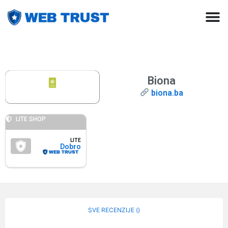
Biona
biona.ba
LITE SHOP
LITE
Dobro
SVE RECENZIJE (
)