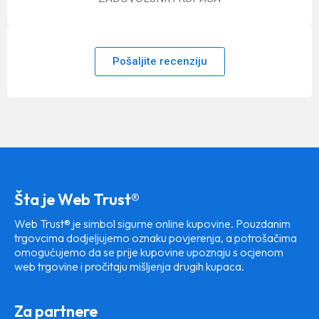
Pošaljite recenziju
Šta je Web Trust®
Web Trust® je simbol sigurne online kupovine. Pouzdanim
trgovcima dodjeljujemo oznaku povjerenja, a potrošačima
omogućujemo da se prije kupovine upoznaju s ocjenom
web trgovine i pročitaju mišljenja drugih kupaca.
Za partnere