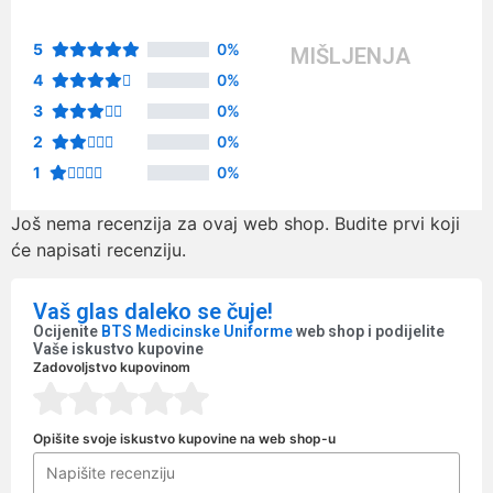
5
0%
MIŠLJENJA
4
0%
3
0%
2
0%
1
0%
Još nema recenzija za ovaj web shop. Budite prvi koji
će napisati recenziju.
Vaš glas daleko se čuje!
Ocijenite
BTS Medicinske Uniforme
web shop i podijelite
Vaše iskustvo kupovine
Zadovoljstvo kupovinom
Opišite svoje iskustvo kupovine na web shop-u