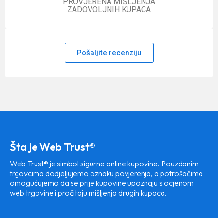
PROVJERENA MIŠLJENJA
ZADOVOLJNIH KUPACA
Pošaljite recenziju
Šta je Web Trust®
Web Trust® je simbol sigurne online kupovine. Pouzdanim
trgovcima dodjeljujemo oznaku povjerenja, a potrošačima
omogućujemo da se prije kupovine upoznaju s ocjenom
web trgovine i pročitaju mišljenja drugih kupaca.