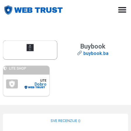
Buybook
buybook.ba
LITE SHOP
LITE
Dobro
SVE RECENZIJE (
)