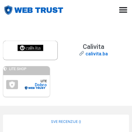
Calivita
calivita.ba
LITE SHOP
LITE
Dobro
SVE RECENZIJE (
)