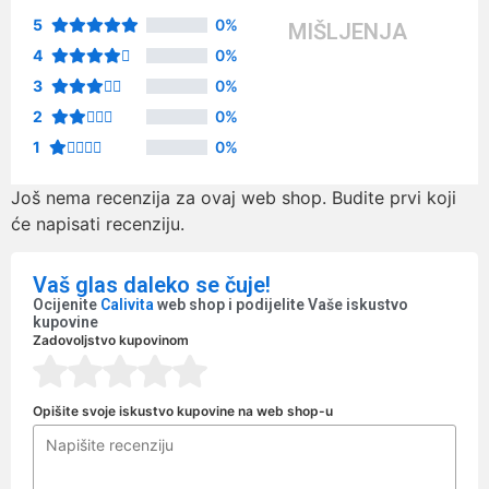
5
0%
MIŠLJENJA
4
0%
3
0%
2
0%
1
0%
Još nema recenzija za ovaj web shop. Budite prvi koji
će napisati recenziju.
Vaš glas daleko se čuje!
Ocijenite
Calivita
web shop i podijelite Vaše iskustvo
kupovine
Zadovoljstvo kupovinom
Opišite svoje iskustvo kupovine na web shop-u