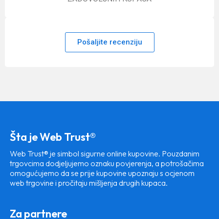
Pošaljite recenziju
Šta je Web Trust®
Web Trust® je simbol sigurne online kupovine. Pouzdanim
trgovcima dodjeljujemo oznaku povjerenja, a potrošačima
omogućujemo da se prije kupovine upoznaju s ocjenom
web trgovine i pročitaju mišljenja drugih kupaca.
Za partnere