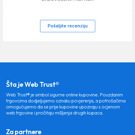
Pošaljite recenziju
Šta je Web Trust®
Web Trust® je simbol sigurne online kupovine. Pouzdanim
trgovcima dodjeljujemo oznaku povjerenja, a potrošačima
omogućujemo da se prije kupovine upoznaju s ocjenom
web trgovine i pročitaju mišljenja drugih kupaca.
Za partnere