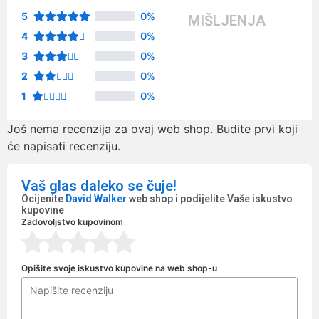
5
0%
MIŠLJENJA
4
0%
3
0%
2
0%
1
0%
Još nema recenzija za ovaj web shop. Budite prvi koji
će napisati recenziju.
Vaš glas daleko se čuje!
Ocijenite
David Walker
web shop i podijelite Vaše iskustvo
kupovine
Zadovoljstvo kupovinom
Opišite svoje iskustvo kupovine na web shop-u