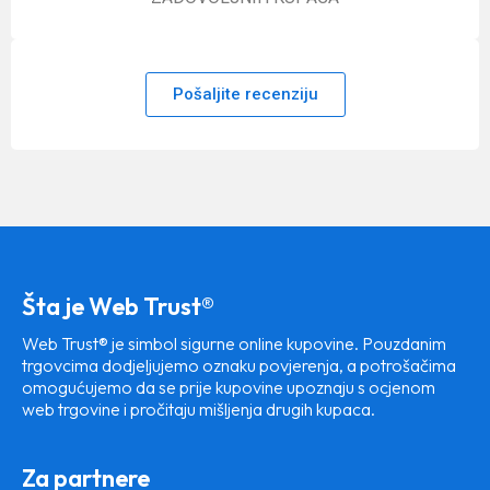
Pošaljite recenziju
Šta je Web Trust®
Web Trust® je simbol sigurne online kupovine. Pouzdanim
trgovcima dodjeljujemo oznaku povjerenja, a potrošačima
omogućujemo da se prije kupovine upoznaju s ocjenom
web trgovine i pročitaju mišljenja drugih kupaca.
Za partnere