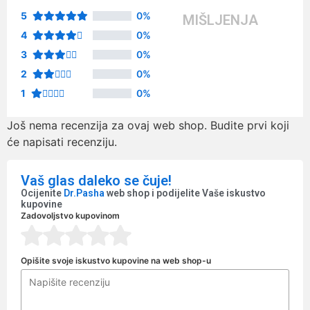
5
0%
MIŠLJENJA
4
0%
3
0%
2
0%
1
0%
Još nema recenzija za ovaj web shop. Budite prvi koji
će napisati recenziju.
Vaš glas daleko se čuje!
Ocijenite
Dr.Pasha
web shop i podijelite Vaše iskustvo
kupovine
Zadovoljstvo kupovinom
Opišite svoje iskustvo kupovine na web shop-u