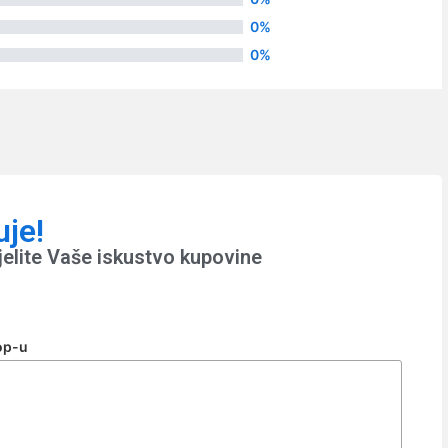
0%
0%
uje!
jelite Vaše iskustvo kupovine
op-u