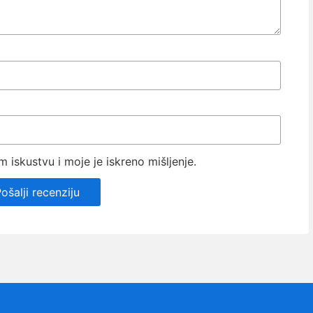
iskustvu i moje je iskreno mišljenje.
ošalji recenziju