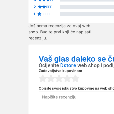
2
1
Još nema recenzija za ovaj web
shop. Budite prvi koji će napisati
recenziju.
Vaš glas daleko se č
Ocijenite
Dstore
web shop i podi
Zadovoljstvo kupovinom
Opišite svoje iskustvo kupovine na web sh