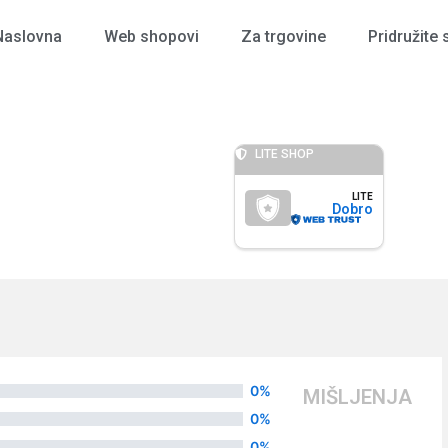
Naslovna
Web shopovi
Za trgovine
Pridružite 
LITE SHOP
LITE
Dobro
0%
MIŠLJENJA
0%
0%