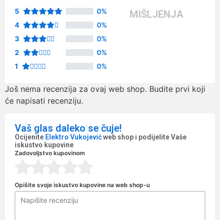
5
0%
MIŠLJENJA
4
0%
3
0%
2
0%
1
0%
Još nema recenzija za ovaj web shop. Budite prvi koji
će napisati recenziju.
Vaš glas daleko se čuje!
Ocijenite
Elektro Vukojević
web shop i podijelite Vaše
iskustvo kupovine
Zadovoljstvo kupovinom
Opišite svoje iskustvo kupovine na web shop-u