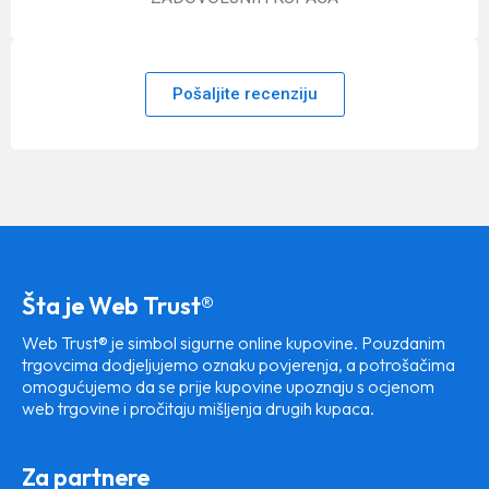
Pošaljite recenziju
Šta je Web Trust®
Web Trust® je simbol sigurne online kupovine. Pouzdanim
trgovcima dodjeljujemo oznaku povjerenja, a potrošačima
omogućujemo da se prije kupovine upoznaju s ocjenom
web trgovine i pročitaju mišljenja drugih kupaca.
Za partnere