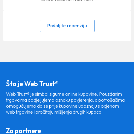
Pošaljite recenziju
Šta je Web Trust®
Web Trust® je simbol sigurne online kupovine. Pouzdanim
trgovcima dodjeljujemo oznaku povjerenja, a potrošačima
omogućujemo da se prije kupovine upoznaju s ocjenom
web trgovine i pročitaju mišljenja drugih kupaca.
Za partnere