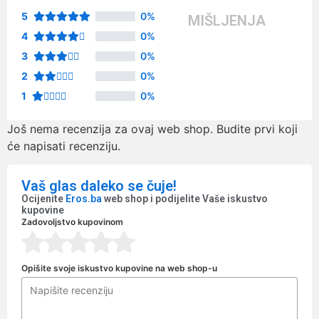
5
0%
MIŠLJENJA
4
0%
3
0%
2
0%
1
0%
Još nema recenzija za ovaj web shop. Budite prvi koji
će napisati recenziju.
Vaš glas daleko se čuje!
Ocijenite
Eros.ba
web shop i podijelite Vaše iskustvo
kupovine
Zadovoljstvo kupovinom
Opišite svoje iskustvo kupovine na web shop-u