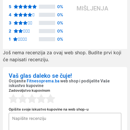
5
0%
MIŠLJENJA
4
0%
3
0%
2
0%
1
0%
Još nema recenzija za ovaj web shop. Budite prvi koji
će napisati recenziju.
Vaš glas daleko se čuje!
Ocijenite
Fitnesoprema.ba
web shop i podijelite Vaše
iskustvo kupovine
Zadovoljstvo kupovinom
Opišite svoje iskustvo kupovine na web shop-u