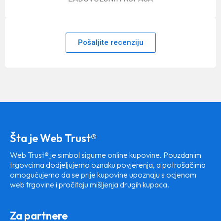
Pošaljite recenziju
Šta je Web Trust®
Web Trust® je simbol sigurne online kupovine. Pouzdanim
trgovcima dodjeljujemo oznaku povjerenja, a potrošačima
omogućujemo da se prije kupovine upoznaju s ocjenom
web trgovine i pročitaju mišljenja drugih kupaca.
Za partnere