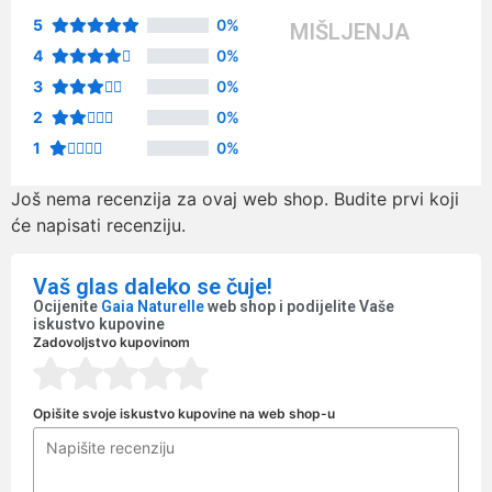
5
0%
MIŠLJENJA
4
0%
3
0%
2
0%
1
0%
Još nema recenzija za ovaj web shop. Budite prvi koji
će napisati recenziju.
Vaš glas daleko se čuje!
Ocijenite
Gaia Naturelle
web shop i podijelite Vaše
iskustvo kupovine
Zadovoljstvo kupovinom
Opišite svoje iskustvo kupovine na web shop-u