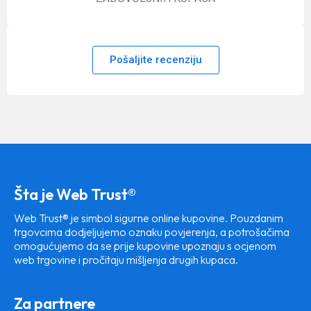
Pošaljite recenziju
Šta je Web Trust®
Web Trust® je simbol sigurne online kupovine. Pouzdanim
trgovcima dodjeljujemo oznaku povjerenja, a potrošačima
omogućujemo da se prije kupovine upoznaju s ocjenom
web trgovine i pročitaju mišljenja drugih kupaca.
Za partnere