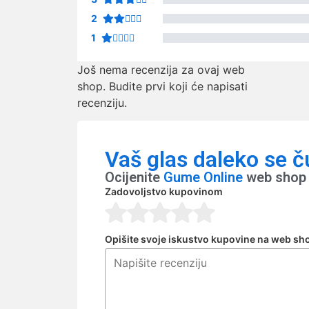
2
1
Još nema recenzija za ovaj web
shop. Budite prvi koji će napisati
recenziju.
Vaš glas daleko se č
Ocijenite
Gume Online
web shop 
Zadovoljstvo kupovinom
Opišite svoje iskustvo kupovine na web sh