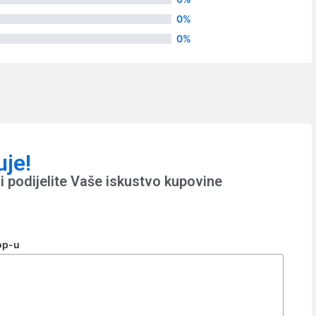
0%
0%
uje!
i podijelite Vaše iskustvo kupovine
op-u