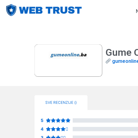
Gume O
gumeonlin
SVE RECENZIJE (
)
5
4
3