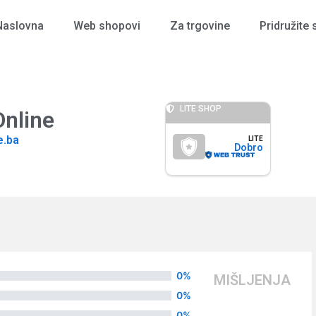
Naslovna
Web shopovi
Za trgovine
Pridružite 
LITE SHOP
nline
e.ba
LITE
Dobro
0%
MIŠLJENJA
0%
0%