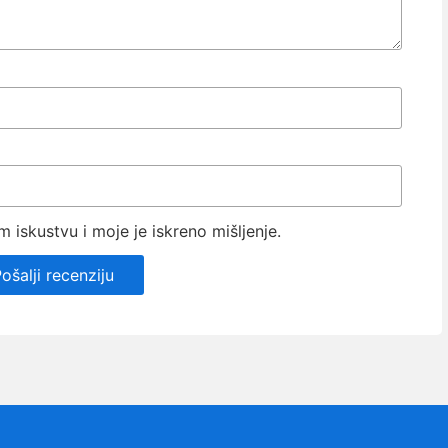
iskustvu i moje je iskreno mišljenje.
ošalji recenziju