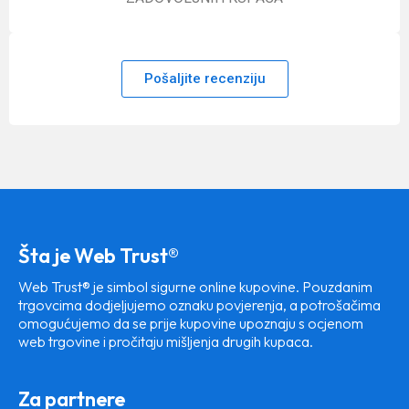
Pošaljite recenziju
Šta je Web Trust®
Web Trust® je simbol sigurne online kupovine. Pouzdanim
trgovcima dodjeljujemo oznaku povjerenja, a potrošačima
omogućujemo da se prije kupovine upoznaju s ocjenom
web trgovine i pročitaju mišljenja drugih kupaca.
Za partnere