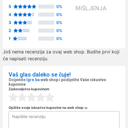
5
0%
MIŠLJENJA
4
0%
3
0%
2
0%
1
0%
Još nema recenzija za ovaj web shop. Budite prvi koji
će napisati recenziju.
Vaš glas daleko se čuje!
Ocijenite
Igre.ba
web shop i podijelite Vaše iskustvo
kupovine
Zadovoljstvo kupovinom
Opišite svoje iskustvo kupovine na web shop-u