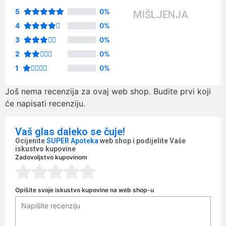
5
0%
MIŠLJENJA
4
0%
3
0%
2
0%
1
0%
Još nema recenzija za ovaj web shop. Budite prvi koji
će napisati recenziju.
Vaš glas daleko se čuje!
Ocijenite
SUPER Apoteka
web shop i podijelite Vaše
iskustvo kupovine
Zadovoljstvo kupovinom
Opišite svoje iskustvo kupovine na web shop-u