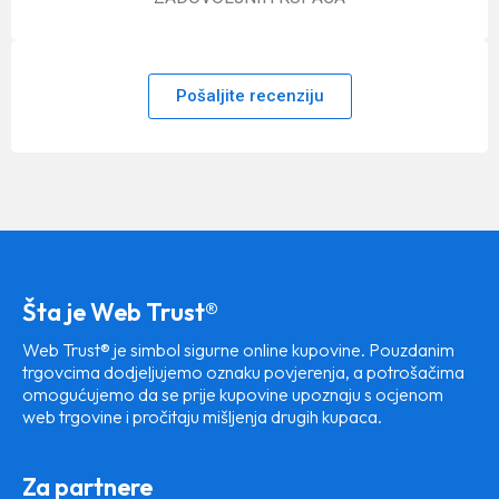
Pošaljite recenziju
Šta je Web Trust®
Web Trust® je simbol sigurne online kupovine. Pouzdanim
trgovcima dodjeljujemo oznaku povjerenja, a potrošačima
omogućujemo da se prije kupovine upoznaju s ocjenom
web trgovine i pročitaju mišljenja drugih kupaca.
Za partnere