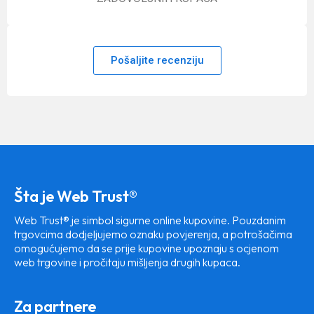
Pošaljite recenziju
Šta je Web Trust®
Web Trust® je simbol sigurne online kupovine. Pouzdanim
trgovcima dodjeljujemo oznaku povjerenja, a potrošačima
omogućujemo da se prije kupovine upoznaju s ocjenom
web trgovine i pročitaju mišljenja drugih kupaca.
Za partnere