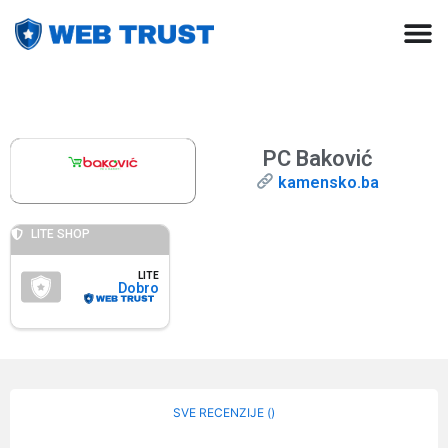
PC Baković
kamensko.ba
LITE SHOP
LITE
Dobro
SVE RECENZIJE (
)