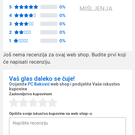
5
0%
MIŠLJENJA
4
0%
3
0%
2
0%
1
0%
Još nema recenzija za ovaj web shop. Budite prvi koji
će napisati recenziju.
Vaš glas daleko se čuje!
Ocijenite
PC Baković
web shop i podijelite Vaše iskustvo
kupovine
Zadovoljstvo kupovinom
Opišite svoje iskustvo kupovine na web shop-u