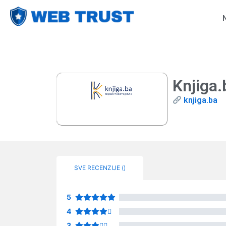
Knjiga.
knjiga.ba
SVE RECENZIJE (
)
5
4
3