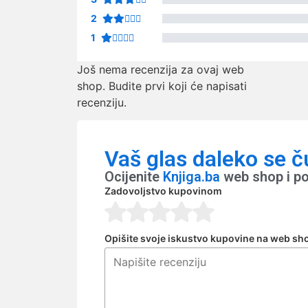
2
1
Još nema recenzija za ovaj web
shop. Budite prvi koji će napisati
recenziju.
Vaš glas daleko se č
Ocijenite
Knjiga.ba
web shop i po
Zadovoljstvo kupovinom
Opišite svoje iskustvo kupovine na web sh