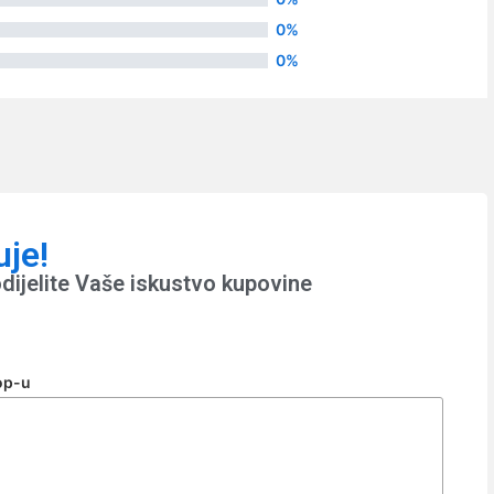
0%
0%
uje!
dijelite Vaše iskustvo kupovine
op-u