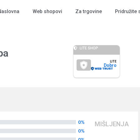
Naslovna
Web shopovi
Za trgovine
Pridružite 
LITE SHOP
ba
LITE
Dobro
0%
MIŠLJENJA
0%
0%