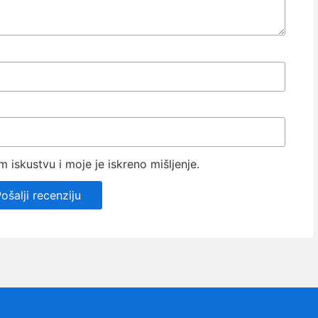
iskustvu i moje je iskreno mišljenje.
ošalji recenziju