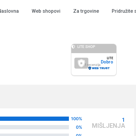
Naslovna
Web shopovi
Za trgovine
Pridružite 
LITE SHOP
LITE
Dobro
1
100%
1
MIŠLJENJA
0%
0%