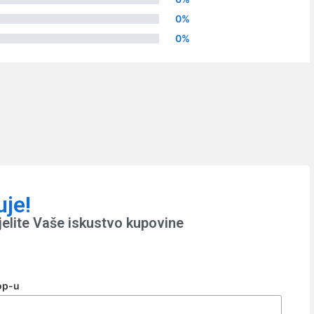
0%
0%
uje!
jelite Vaše iskustvo kupovine
op-u