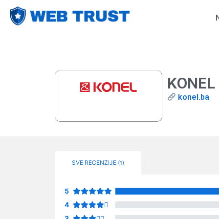
KONEL
konel.ba
SVE RECENZIJE (
)
1
5
4
3