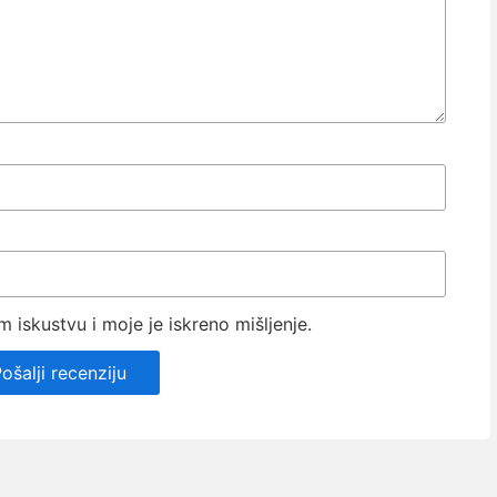
iskustvu i moje je iskreno mišljenje.
ošalji recenziju