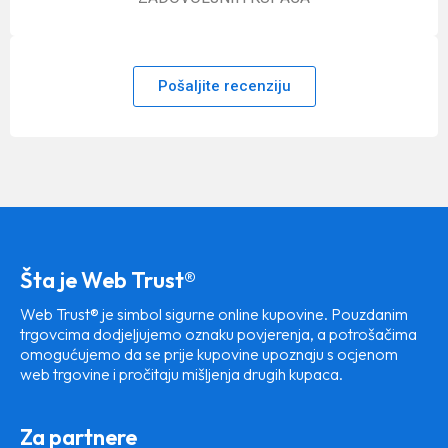
Pošaljite recenziju
Šta je Web Trust®
Web Trust® je simbol sigurne online kupovine. Pouzdanim
trgovcima dodjeljujemo oznaku povjerenja, a potrošačima
omogućujemo da se prije kupovine upoznaju s ocjenom
web trgovine i pročitaju mišljenja drugih kupaca.
Za partnere