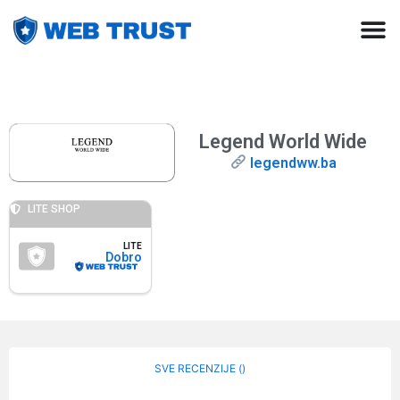
Legend World Wide
legendww.ba
LITE SHOP
LITE
Dobro
SVE RECENZIJE (
)