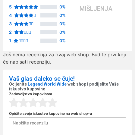
5
0%
MIŠLJENJA
4
0%
3
0%
2
0%
1
0%
Još nema recenzija za ovaj web shop. Budite prvi koji
će napisati recenziju.
Vaš glas daleko se čuje!
Ocijenite
Legend World Wide
web shop i podijelite Vaše
iskustvo kupovine
Zadovoljstvo kupovinom
Opišite svoje iskustvo kupovine na web shop-u