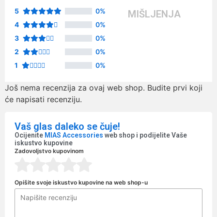
5
0%
MIŠLJENJA
4
0%
3
0%
2
0%
1
0%
Još nema recenzija za ovaj web shop. Budite prvi koji
će napisati recenziju.
Vaš glas daleko se čuje!
Ocijenite
MIAS Accessories
web shop i podijelite Vaše
iskustvo kupovine
Zadovoljstvo kupovinom
Opišite svoje iskustvo kupovine na web shop-u