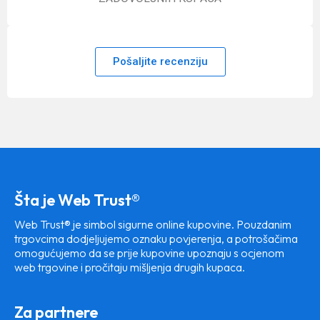
Pošaljite recenziju
Šta je Web Trust®
Web Trust® je simbol sigurne online kupovine. Pouzdanim
trgovcima dodjeljujemo oznaku povjerenja, a potrošačima
omogućujemo da se prije kupovine upoznaju s ocjenom
web trgovine i pročitaju mišljenja drugih kupaca.
Za partnere