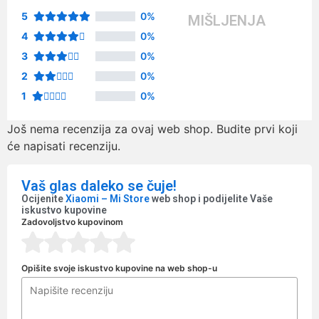
5
0%
MIŠLJENJA
4
0%
3
0%
2
0%
1
0%
Još nema recenzija za ovaj web shop. Budite prvi koji
će napisati recenziju.
Vaš glas daleko se čuje!
Ocijenite
Xiaomi – Mi Store
web shop i podijelite Vaše
iskustvo kupovine
Zadovoljstvo kupovinom
Opišite svoje iskustvo kupovine na web shop-u