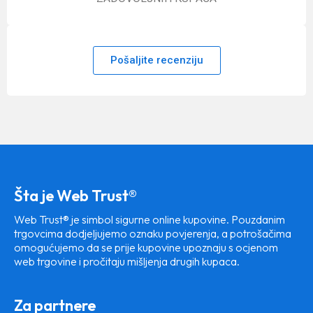
Pošaljite recenziju
Šta je Web Trust®
Web Trust® je simbol sigurne online kupovine. Pouzdanim
trgovcima dodjeljujemo oznaku povjerenja, a potrošačima
omogućujemo da se prije kupovine upoznaju s ocjenom
web trgovine i pročitaju mišljenja drugih kupaca.
Za partnere