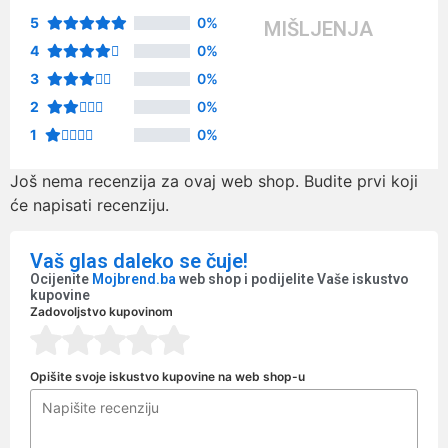
5
0%
MIŠLJENJA
4
0%
3
0%
2
0%
1
0%
Još nema recenzija za ovaj web shop. Budite prvi koji
će napisati recenziju.
Vaš glas daleko se čuje!
Ocijenite
Mojbrend.ba
web shop i podijelite Vaše iskustvo
kupovine
Zadovoljstvo kupovinom
Opišite svoje iskustvo kupovine na web shop-u