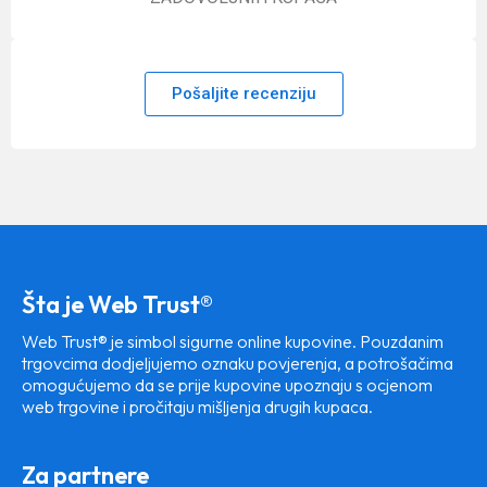
Pošaljite recenziju
Šta je Web Trust®
Web Trust® je simbol sigurne online kupovine. Pouzdanim
trgovcima dodjeljujemo oznaku povjerenja, a potrošačima
omogućujemo da se prije kupovine upoznaju s ocjenom
web trgovine i pročitaju mišljenja drugih kupaca.
Za partnere