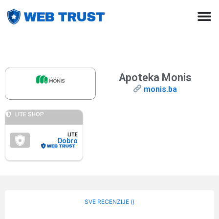
Apoteka Monis
monis.ba
LITE SHOP
LITE
Dobro
SVE RECENZIJE (
)