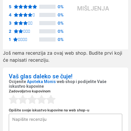
5
0%
MIŠLJENJA
4
0%
3
0%
2
0%
1
0%
Još nema recenzija za ovaj web shop. Budite prvi koji
će napisati recenziju.
Vaš glas daleko se čuje!
Ocijenite
Apoteka Monis
web shop i podijelite Vaše
iskustvo kupovine
Zadovoljstvo kupovinom
Opišite svoje iskustvo kupovine na web shop-u