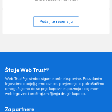
Pošaljite recenziju
Šta je Web Trust®
Web Trust® je simbol sigurne online kupovine. Pouzdanim
trgovcima dodjeljujemo oznaku povjerenja, a potrošačima
omogućujemo da se prije kupovine upoznaju s ocjenom
web trgovine i pročitaju mišljenja drugih kupaca.
Za partnere