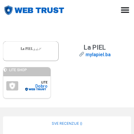
La PIEL
mylapiel.ba
LITE SHOP
LITE
Dobro
SVE RECENZIJE (
)