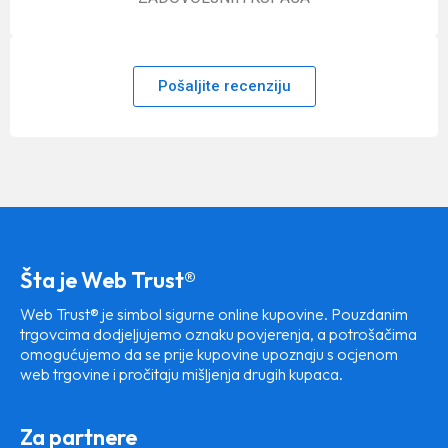
Pošaljite recenziju
Šta je Web Trust®
Web Trust® je simbol sigurne online kupovine. Pouzdanim
trgovcima dodjeljujemo oznaku povjerenja, a potrošačima
omogućujemo da se prije kupovine upoznaju s ocjenom
web trgovine i pročitaju mišljenja drugih kupaca.
Za partnere