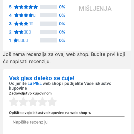
5
0%
MIŠLJENJA
4
0%
3
0%
2
0%
1
0%
Još nema recenzija za ovaj web shop. Budite prvi koji
će napisati recenziju.
Vaš glas daleko se čuje!
Ocijenite
La PIEL
web shop i podijelite Vaše iskustvo
kupovine
Zadovoljstvo kupovinom
Opišite svoje iskustvo kupovine na web shop-u