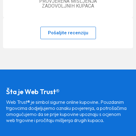
PROVJERENA MIŠLJENJA
ZADOVOLJNIH KUPACA
Pošaljite recenziju
Šta je Web Trust®
Web Trust® je simbol sigurne online kupovine. Pouzdanim
trgovcima dodjeljujemo oznaku povjerenja, a potrošačima
omogućujemo da se prije kupovine upoznaju s ocjenom
web trgovine i pročitaju mišljenja drugih kupaca.