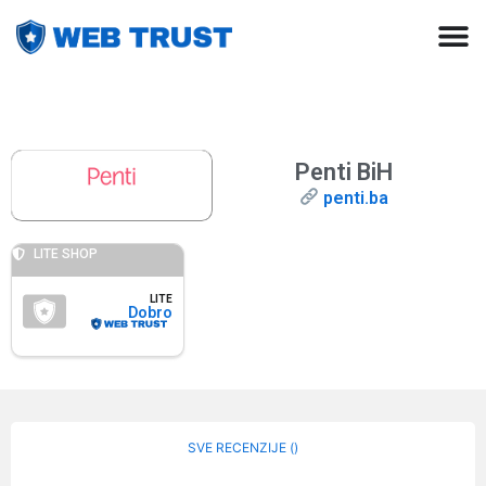
Penti BiH
penti.ba
LITE SHOP
LITE
Dobro
SVE RECENZIJE (
)