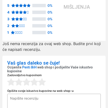
5
0%
MIŠLJENJA
4
0%
3
0%
2
0%
1
0%
Još nema recenzija za ovaj web shop. Budite prvi koji
će napisati recenziju.
Vaš glas daleko se čuje!
Ocijenite
Penti BiH
web shop i podijelite Vaše iskustvo
kupovine
Zadovoljstvo kupovinom
Opišite svoje iskustvo kupovine na web shop-u