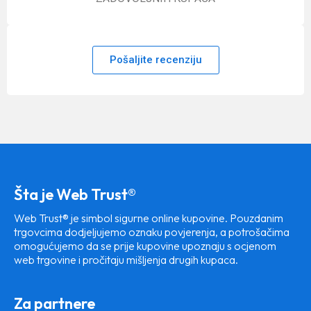
Pošaljite recenziju
Šta je Web Trust®
Web Trust® je simbol sigurne online kupovine. Pouzdanim
trgovcima dodjeljujemo oznaku povjerenja, a potrošačima
omogućujemo da se prije kupovine upoznaju s ocjenom
web trgovine i pročitaju mišljenja drugih kupaca.
Za partnere