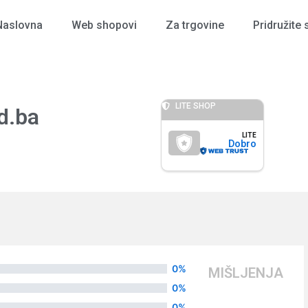
Naslovna
Web shopovi
Za trgovine
Pridružite 
LITE SHOP
d.ba
LITE
Dobro
0%
MIŠLJENJA
0%
0%