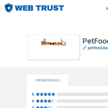
PetFoo
petfood.ba
SVE RECENZIJE (
)
5
4
3