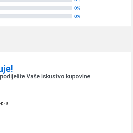
0%
0%
uje!
podijelite Vaše iskustvo kupovine
op-u