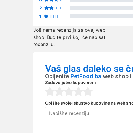
2
1
Još nema recenzija za ovaj web
shop. Budite prvi koji će napisati
recenziju.
Vaš glas daleko se č
Ocijenite
PetFood.ba
web shop i 
Zadovoljstvo kupovinom
Opišite svoje iskustvo kupovine na web sh