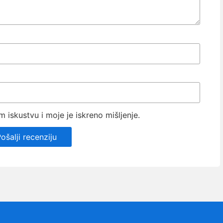
iskustvu i moje je iskreno mišljenje.
ošalji recenziju