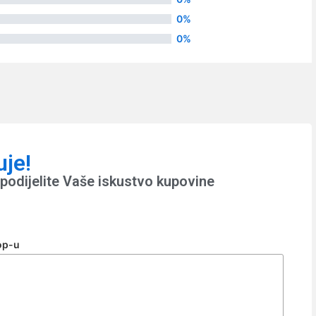
0%
0%
uje!
podijelite Vaše iskustvo kupovine
op-u