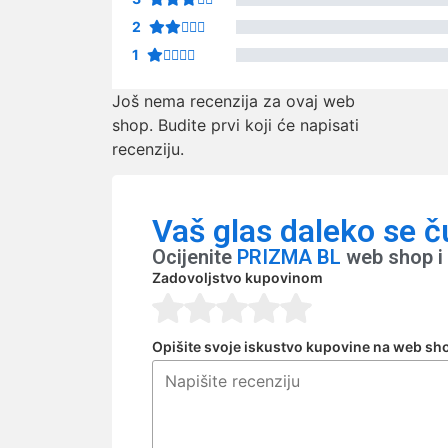
2
1
Još nema recenzija za ovaj web
shop. Budite prvi koji će napisati
recenziju.
Vaš glas daleko se č
Ocijenite
PRIZMA BL
web shop i 
Zadovoljstvo kupovinom
Opišite svoje iskustvo kupovine na web sh