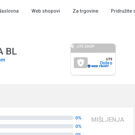
Naslovna
Web shopovi
Za trgovine
Pridružite 
LITE SHOP
A BL
om
LITE
Dobro
0%
MIŠLJENJA
0%
0%