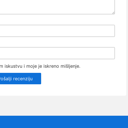
iskustvu i moje je iskreno mišljenje.
ošalji recenziju