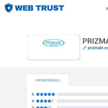
PRIZM
prizmabl.c
SVE RECENZIJE (
)
5
4
3