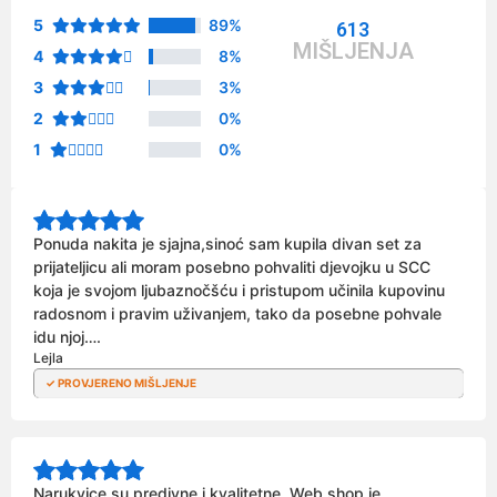
5
89%
613
MIŠLJENJA
4
8%
3
3%
2
0%
1
0%
Ponuda nakita je sjajna,sinoć sam kupila divan set za
prijateljicu ali moram posebno pohvaliti djevojku u SCC
koja je svojom ljubaznočšću i pristupom učinila kupovinu
radosnom i pravim uživanjem, tako da posebne pohvale
idu njoj….
Lejla
Narukvice su predivne i kvalitetne. Web shop je