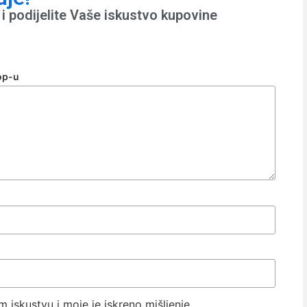
i podijelite Vaše iskustvo kupovine
op-u
iskustvu i moje je iskreno mišljenje.