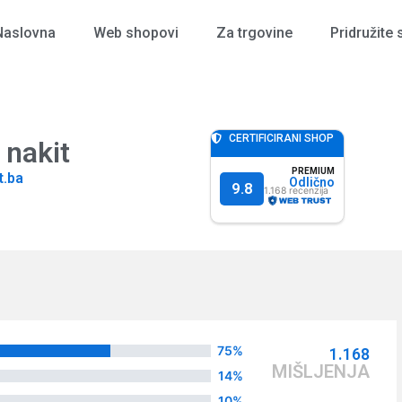
Naslovna
Web shopovi
Za trgovine
Pridružite 
CERTIFICIRANI SHOP
 nakit
PREMIUM
t.ba
Odlično
9.8
1.168
75%
1.168
MIŠLJENJA
14%
10%