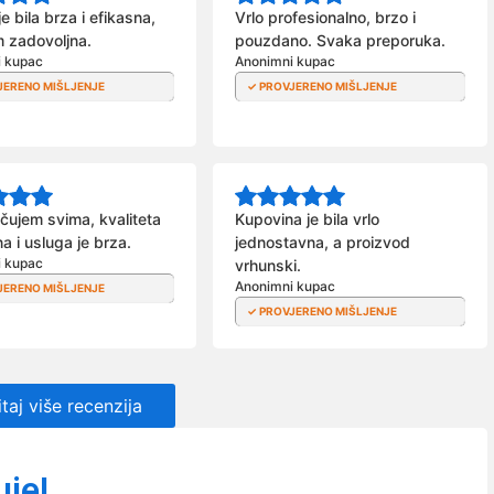
e bila brza i efikasna,
Vrlo profesionalno, brzo i
m zadovoljna.
pouzdano. Svaka preporuka.
i kupac
Anonimni kupac
čujem svima, kvaliteta
Kupovina je bila vrlo
na i usluga je brza.
jednostavna, a proizvod
i kupac
vrhunski.
Anonimni kupac
taj više recenzija
uje!