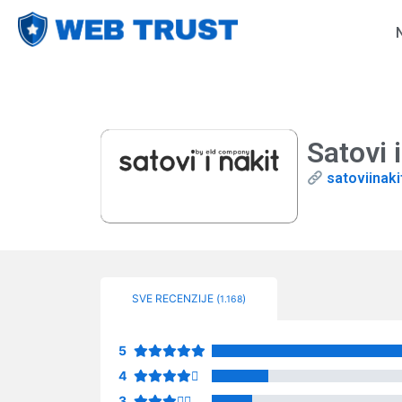
Satovi i
satoviinaki
SVE RECENZIJE (
)
1.168
5
4
3