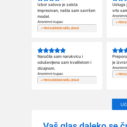
Izbor satova je zaista
Usluga j
impresivan, našla sam savršen
vrlo sa
Anonimn
model.
Anonimni kupac
Naručila sam narukvicu i
Preporu
oduševljena sam kvalitetom i
je izvrs
Anonimn
dizajnom.
Anonimni kupac
Uči
Vaš glas daleko se č