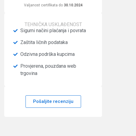
Valjanost certifikata do
30.10.2024
TEHNIČKA USKLAĐENOST
Sigurni načini plaćanja i povrata
Zaštita ličnih podataka
Odzivna podrška kupcima
Provjerena, pouzdana web
trgovina
Pošaljite recenziju