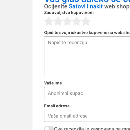
Ocijenite
Satovi i nakit
web shop 
Zadovoljstvo kupovinom
Opišite svoje iskustvo kupovine na web sh
Vaše ime
Email adresa
Ova recenzija je zasnovana na mom 