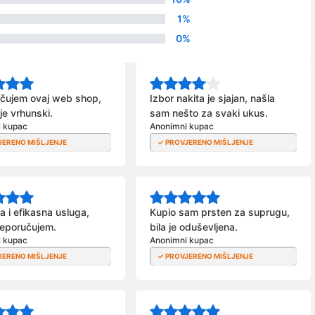
1%
0%
čujem ovaj web shop,
Izbor nakita je sjajan, našla
 je vrhunski.
sam nešto za svaki ukus.
i kupac
Anonimni kupac
a i efikasna usluga,
Kupio sam prsten za suprugu,
reporučujem.
bila je oduševljena.
i kupac
Anonimni kupac