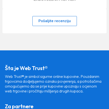
Pošaljite recenziju
Šta je Web Trust®
Web Trust® je simbol sigurne online kupovine. Pouzdanim
trgovcima dodjeljujemo oznaku povjerenja, a potrošačima
omogućujemo da se prije kupovine upoznaju s ocjenom
web trgovine i pročitaju mišljenja drugih kupaca.
Za partnere