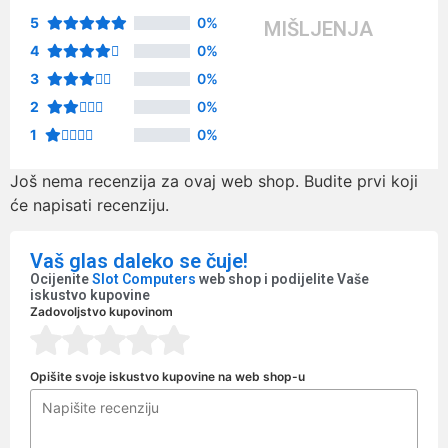
5
0%
MIŠLJENJA
4
0%
3
0%
2
0%
1
0%
Još nema recenzija za ovaj web shop. Budite prvi koji
će napisati recenziju.
Vaš glas daleko se čuje!
Ocijenite
Slot Computers
web shop i podijelite Vaše
iskustvo kupovine
Zadovoljstvo kupovinom
Opišite svoje iskustvo kupovine na web shop-u