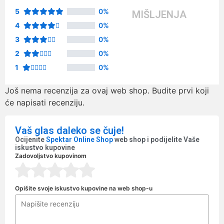
5
0%
MIŠLJENJA
4
0%
3
0%
2
0%
1
0%
Još nema recenzija za ovaj web shop. Budite prvi koji
će napisati recenziju.
Vaš glas daleko se čuje!
Ocijenite
Spektar Online Shop
web shop i podijelite Vaše
iskustvo kupovine
Zadovoljstvo kupovinom
Opišite svoje iskustvo kupovine na web shop-u