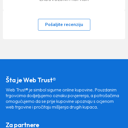
Pošaljite recenziju
Šta je Web Trust®
Web Trust® je simbol sigurne online kupovine. Pouzdanim
trgovcima dodjeljujemo oznaku povjerenja, a potrošačima
omogućujemo da se prije kupovine upoznaju s ocjenom
web trgovine i pročitaju mišljenja drugih kupaca.
Za partnere