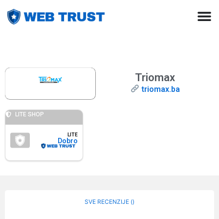
Triomax
triomax.ba
LITE SHOP
LITE
Dobro
SVE RECENZIJE (
)