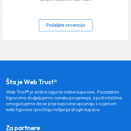
Pošaljite recenziju
Šta je Web Trust®
Web Trust® je simbol sigurne online kupovine. Pouzdanim
trgovcima dodjeljujemo oznaku povjerenja, a potrošačima
omogućujemo da se prije kupovine upoznaju s ocjenom
web trgovine i pročitaju mišljenja drugih kupaca.
Za partnere