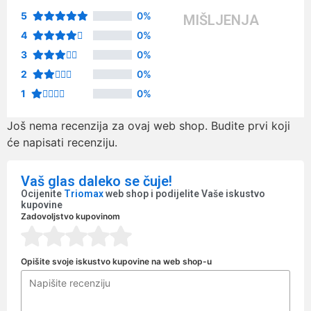
5
0%
MIŠLJENJA
4
0%
3
0%
2
0%
1
0%
Još nema recenzija za ovaj web shop. Budite prvi koji
će napisati recenziju.
Vaš glas daleko se čuje!
Ocijenite
Triomax
web shop i podijelite Vaše iskustvo
kupovine
Zadovoljstvo kupovinom
Opišite svoje iskustvo kupovine na web shop-u