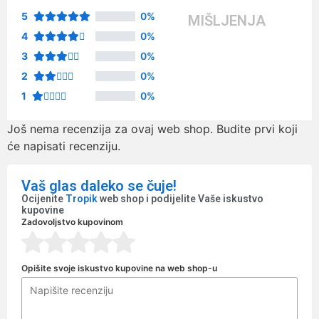
5
0%
MIŠLJENJA
4
0%
3
0%
2
0%
1
0%
Još nema recenzija za ovaj web shop. Budite prvi koji
će napisati recenziju.
Vaš glas daleko se čuje!
Ocijenite
Tropik
web shop i podijelite Vaše iskustvo
kupovine
Zadovoljstvo kupovinom
Opišite svoje iskustvo kupovine na web shop-u