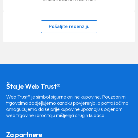
Pošaljite recenziju
Šta je Web Trust®
Web Trust® je simbol sigurne online kupovine. Pouzdanim
trgovcima dodjeljujemo oznaku povjerenja, a potrošačima
omogućujemo da se prije kupovine upoznaju s ocjenom
web trgovine i pročitaju mišljenja drugih kupaca.
Za partnere