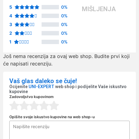
5
0%
MIŠLJENJA
4
0%
3
0%
2
0%
1
0%
Još nema recenzija za ovaj web shop. Budite prvi koji
će napisati recenziju.
Vaš glas daleko se čuje!
Ocijenite
UNI-EXPERT
web shop i podijelite Vaše iskustvo
kupovine
Zadovoljstvo kupovinom
Opišite svoje iskustvo kupovine na web shop-u