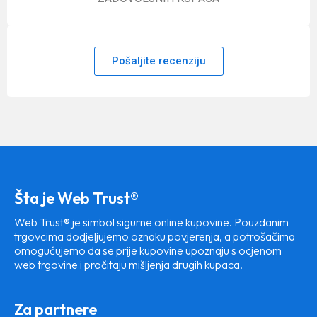
Pošaljite recenziju
Šta je Web Trust®
Web Trust® je simbol sigurne online kupovine. Pouzdanim
trgovcima dodjeljujemo oznaku povjerenja, a potrošačima
omogućujemo da se prije kupovine upoznaju s ocjenom
web trgovine i pročitaju mišljenja drugih kupaca.
Za partnere